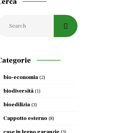
Cerca
Categorie
bio-economia
(2)
biodiversità
(1)
bioedilizia
(3)
Cappotto esterno
(8)
case in legno garanzie
(3)