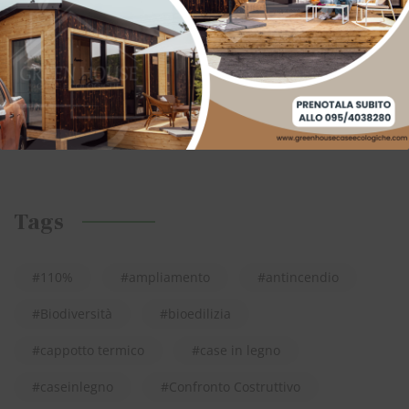
Senza categoria
(29)
transizione ecologica
(4)
Uncategorized
(4)
Tags
110%
ampliamento
antincendio
Biodiversità
bioedilizia
cappotto termico
case in legno
caseinlegno
Confronto Costruttivo