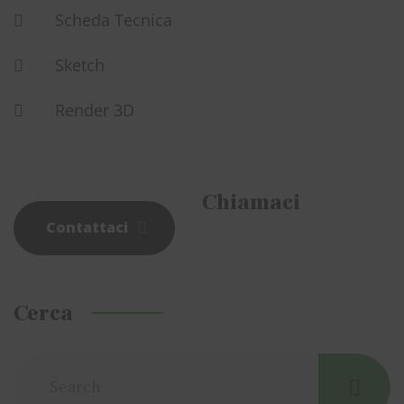
Scheda Tecnica
Sketch
Render 3D
Chiamaci
+39 0954038280
Contattaci
Post
navigation
Cerca