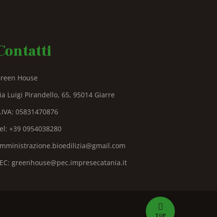
Contatti
reen House
ia Luigi Pirandello, 65, 95014 Giarre
.IVA: 05831470876
el: +39 0954038280
mministrazione.bioedilizia@gmail.com
EC: greenhouse@pec.impresecatania.it
TOP