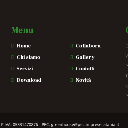
Menu
Home
Collabora
G
V
Chi siamo
Gallery
P
Servizi
Contatti
T
Download
Novità
a
P
 | P.IVA: 05831470876 - PEC: greenhouse@pec.impresecatania.it