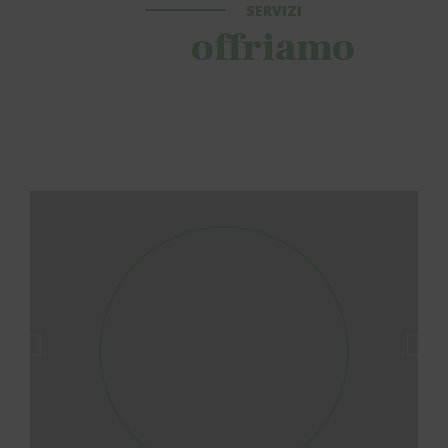
SERVIZI
Cosa
offriamo
Professionalità e qualità guidano il nostro staff esperto e
dinamico, pronto a realizzare il tuo progetto rispettando i
principi di ecosostenibilità ambientale.