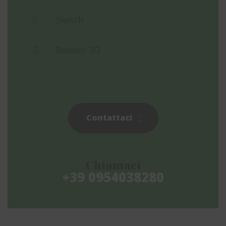
Sketch
Render 3D
Contattaci
Chiamaci
+39 0954038280